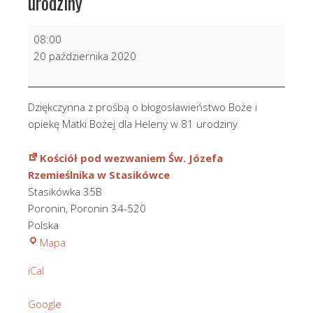
urodziny
Dziękczynna
08:00
z
20 października 2020
prośbą
o
bł.
Dziękczynna z prośbą o błogosławieństwo Boże i
Boże
opiekę Matki Bożej dla Heleny w 81 urodziny
i
opiekę
Kościół pod wezwaniem Św. Józefa
M.
Rzemieślnika w Stasikówce
Bożej
Stasikówka 35B
dla
Poronin
,
Poronin
34-520
Heleny
Polska
w
Kościół
Mapa
81
pod
urodziny
iCal
wezwaniem
Św.
Google
Józefa