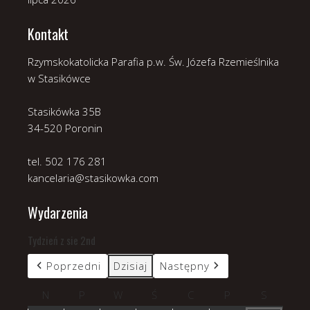
Kontakt
Rzymskokatolicka Parafia p.w. Św. Józefa Rzemieślnika
w Stasikówce
Stasikówka 35B
34-520 Poronin
tel. 502 176 281
kancelaria@stasikowka.com
Wydarzenia
Tydzień z sie 2nd
Poprzedni
Dzisiaj
Następny
N
niedziela
P
poniedziałek
W
wtorek
Ś
środa
C
czwartek
P
piątek
S
sobota