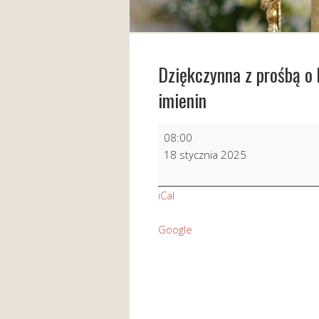
Dziękczynna z prośbą o 
imienin
Dziękczynna
08:00
z
18 stycznia 2025
prośbą
o
iCal
błogosł.
Boże
Google
dla
Agnieszki
z
ok.
imienin