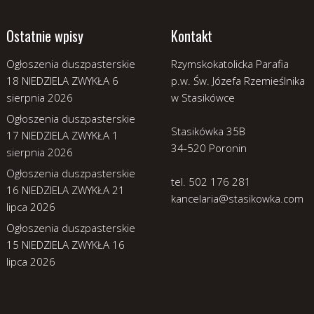
Ostatnie wpisy
Kontakt
Ogłoszenia duszpasterskie
Rzymskokatolicka Parafia
18 NIEDZIELA ZWYKŁA
6
p.w. Św. Józefa Rzemieślnika
sierpnia 2026
w Stasikówce
Ogłoszenia duszpasterskie
Stasikówka 35B
17 NIEDZIELA ZWYKŁA
1
34-520 Poronin
sierpnia 2026
Ogłoszenia duszpasterskie
tel. 502 176 281
16 NIEDZIELA ZWYKŁA
21
kancelaria@stasikowka.com
lipca 2026
Ogłoszenia duszpasterskie
15 NIEDZIELA ZWYKŁA
16
lipca 2026