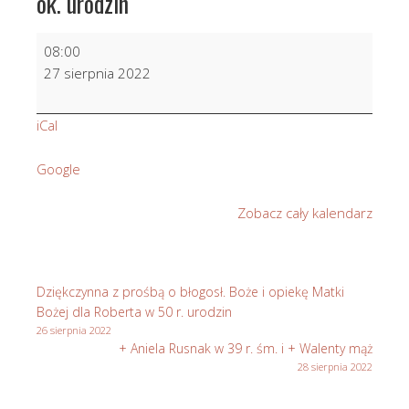
ok. urodzin
Dziękczynna
08:00
z
27 sierpnia 2022
prośbą
o
iCal
błogosł.
Boże
Google
i
opiekę
Zobacz cały kalendarz
Matki
Bożej
i
Dary
Dziękczynna z prośbą o błogosł. Boże i opiekę Matki
Ducha
Bożej dla Roberta w 50 r. urodzin
św.
26 sierpnia 2022
+ Aniela Rusnak w 39 r. śm. i + Walenty mąż
z
28 sierpnia 2022
ok.
urodzin