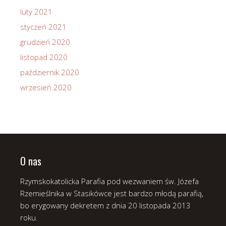
luty 2021
styczeń 2021
grudzień 2020
listopad 2020
październik 2020
wrzesień 2020
O nas
Rzymskokatolicka Parafia pod wezwaniem św. Józefa
Rzemieślnika w Stasikówce jest bardzo młodą parafią,
bo erygowany dekretem z dnia 20 listopada 2013
roku.