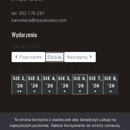
tel. 502 176 281
kancelaria@stasikowka.com
Wydarzenia
Tydzień z sie 2nd
Poprzedni
Dzisiaj
Następny
N
niedziela
P
poniedziałek
W
wtorek
Ś
środa
C
czwartek
P
piątek
S
sobota
SIE 2,
SIE 3,
SIE 4,
SIE 5,
SIE 6,
SIE 7,
SIE 8,
'26
2
'26
3
'26
4
'26
5
'26
6
'26
7
'26
8
●●
●
●
●
●
●
●
SIERPNIA
SIERPNIA
SIERPNIA
SIERPNIA
SIERPNIA
SIERPNIA
SIERP
(3
(1
(1
(1
(1
(1
(1
2026
2026
2026
2026
2026
2026
2026
WYDARZENIA)
WYDARZENIE)
WYDARZENIE)
WYDARZENIE)
WYDARZENIE)
WYDARZENIE)
WYDARZ
Ta strona korzysta z ciasteczek aby świadczyć usługi na
najwyższym poziomie. Dalsze korzystanie ze strony oznacza,
Copyright © 2026 Parafia Stasikówka.