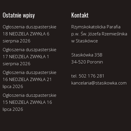
Ostatnie wpisy
Kontakt
Ogłoszenia duszpasterskie
Rzymskokatolicka Parafia
18 NIEDZIELA ZWYKŁA
6
p.w. Św. Józefa Rzemieślnika
sierpnia 2026
w Stasikówce
Ogłoszenia duszpasterskie
Stasikówka 35B
17 NIEDZIELA ZWYKŁA
1
34-520 Poronin
sierpnia 2026
Ogłoszenia duszpasterskie
tel. 502 176 281
16 NIEDZIELA ZWYKŁA
21
kancelaria@stasikowka.com
lipca 2026
Ogłoszenia duszpasterskie
15 NIEDZIELA ZWYKŁA
16
lipca 2026