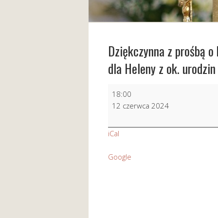
Dziękczynna z prośbą o 
dla Heleny z ok. urodzin
Dziękczynna
18:00
z
12 czerwca 2024
prośbą
o
iCal
błogosł
Boże
Google
i
opiekę
Matki
Najśw.
dla