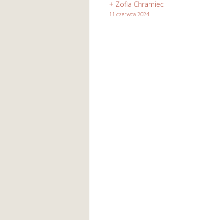
Heleny
+ Zofia Chramiec
z
11 czerwca 2024
ok.
urodzin