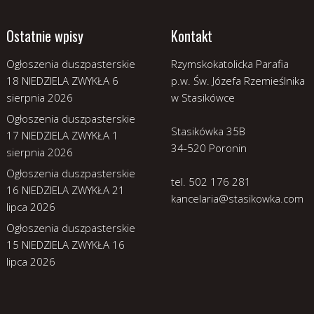
Ostatnie wpisy
Kontakt
Ogłoszenia duszpasterskie
Rzymskokatolicka Parafia
18 NIEDZIELA ZWYKŁA
6
p.w. Św. Józefa Rzemieślnika
sierpnia 2026
w Stasikówce
Ogłoszenia duszpasterskie
Stasikówka 35B
17 NIEDZIELA ZWYKŁA
1
34-520 Poronin
sierpnia 2026
Ogłoszenia duszpasterskie
tel. 502 176 281
16 NIEDZIELA ZWYKŁA
21
kancelaria@stasikowka.com
lipca 2026
Ogłoszenia duszpasterskie
15 NIEDZIELA ZWYKŁA
16
lipca 2026