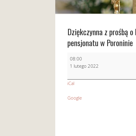
Dziękczynna z prośbą o 
pensjonatu w Poroninie
Dziękczynna
08:00
z
1 lutego 2022
prośbą
o
iCal
błogosł.Boże
w
Google
działalności
pensjonatu
w
Poroninie