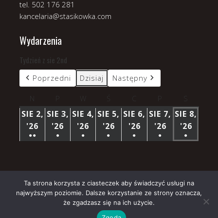
tel. 502 176 281
kancelaria@stasikowka.com
Wydarzenia
Tydzień z sie 2nd
Poprzedni
Dzisiaj
Następny
N
niedziela
P
poniedziałek
W
wtorek
Ś
środa
C
czwartek
P
piątek
S
sobota
SIE 2,
SIE 3,
SIE 4,
SIE 5,
SIE 6,
SIE 7,
SIE 8,
'26
2
'26
3
'26
4
'26
5
'26
6
'26
7
'26
8
●●
●
●
●
●
●
●
SIERPNIA
SIERPNIA
SIERPNIA
SIERPNIA
SIERPNIA
SIERPNIA
SIERP
(3
(1
(1
(1
(1
(1
(1
2026
2026
2026
2026
2026
2026
2026
WYDARZENIA)
WYDARZENIE)
WYDARZENIE)
WYDARZENIE)
WYDARZENIE)
WYDARZENIE)
WYDARZ
Ta strona korzysta z ciasteczek aby świadczyć usługi na
najwyższym poziomie. Dalsze korzystanie ze strony oznacza,
Copyright © 2026 Parafia Stasikówka.
że zgadzasz się na ich użycie.
Church
WordPress Theme by themehall.com
Zgoda