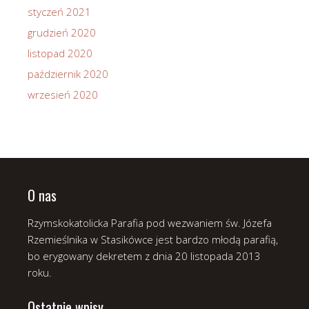
styczeń 2021
grudzień 2020
listopad 2020
październik 2020
wrzesień 2020
O nas
Rzymskokatolicka Parafia pod wezwaniem św. Józefa
Rzemieślnika w Stasikówce jest bardzo młodą parafią,
bo erygowany dekretem z dnia 20 listopada 2013
roku.
Ostatnie wpisy