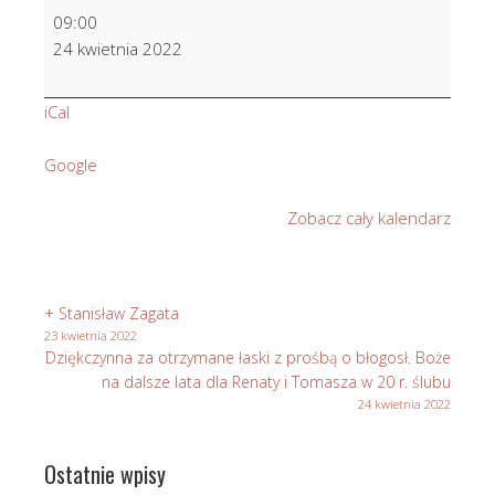
Dziękczynna
09:00
za
24 kwietnia 2022
otrzymane
łaski
iCal
z
prośbą
Google
o
dalsze,
Zobacz cały kalendarz
dla
Marii
i
Józefa
+ Stanisław Zagata
23 kwietnia 2022
Dziękczynna za otrzymane łaski z prośbą o błogosł. Boże
na dalsze lata dla Renaty i Tomasza w 20 r. ślubu
24 kwietnia 2022
Ostatnie wpisy