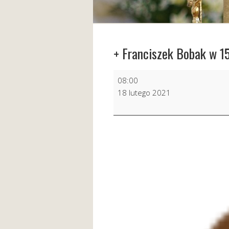
+ Franciszek Bobak w 15
+
08:00
Franciszek
18 lutego 2021
Bobak
w
15
r.
śm.