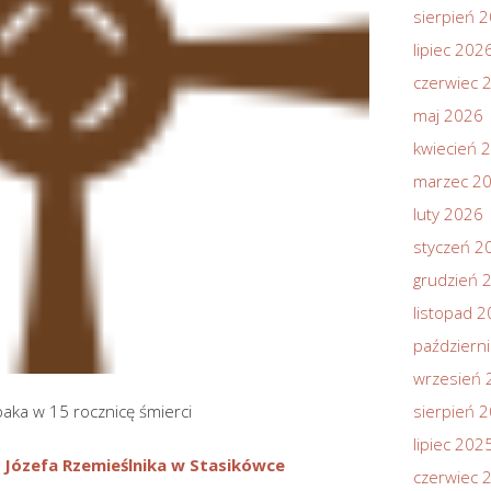
sierpień 
lipiec 202
czerwiec 
maj 2026
kwiecień 
marzec 2
luty 2026
styczeń 2
grudzień 
listopad 
październ
wrzesień 
aka w 15 rocznicę śmierci
sierpień 
lipiec 202
 Józefa Rzemieślnika w Stasikówce
czerwiec 