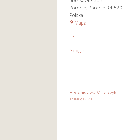
Stasikówka 35B
Poronin
,
Poronin
34-520
Polska
Kościół
Mapa
pod
iCal
wezwaniem
Św.
Google
Józefa
Rzemieślnika
w
Stasikówce
+ Bronisława Majerczyk
17 lutego 2021