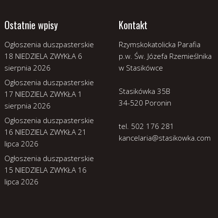
Ostatnie wpisy
Kontakt
Ogłoszenia duszpasterskie
Rzymskokatolicka Parafia
18 NIEDZIELA ZWYKŁA
6
p.w. Św. Józefa Rzemieślnika
sierpnia 2026
w Stasikówce
Ogłoszenia duszpasterskie
Stasikówka 35B
17 NIEDZIELA ZWYKŁA
1
34-520 Poronin
sierpnia 2026
Ogłoszenia duszpasterskie
tel. 502 176 281
16 NIEDZIELA ZWYKŁA
21
kancelaria@stasikowka.com
lipca 2026
Ogłoszenia duszpasterskie
15 NIEDZIELA ZWYKŁA
16
lipca 2026