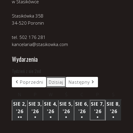
w Stasikówce
Stasikówka 35B
34-520 Poronin
tel. 502 176 281
kancelaria@stasikowka.com
Wydarzenia
Tydzień z sie 2nd
Poprzedni
Dzisiaj
Następny
N
niedziela
P
poniedziałek
W
wtorek
Ś
środa
C
czwartek
P
piątek
S
sobota
SIE 2,
SIE 3,
SIE 4,
SIE 5,
SIE 6,
SIE 7,
SIE 8,
'26
2
'26
3
'26
4
'26
5
'26
6
'26
7
'26
8
●●
●
●
●
●
●
●
SIERPNIA
SIERPNIA
SIERPNIA
SIERPNIA
SIERPNIA
SIERPNIA
SIERP
(3
(1
(1
(1
(1
(1
(1
2026
2026
2026
2026
2026
2026
2026
WYDARZENIA)
WYDARZENIE)
WYDARZENIE)
WYDARZENIE)
WYDARZENIE)
WYDARZENIE)
WYDARZ