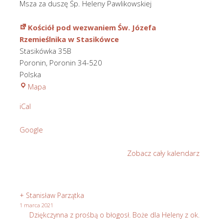
Msza za duszę Śp. Heleny Pawlikowskiej
Kościół pod wezwaniem Św. Józefa
Rzemieślnika w Stasikówce
Stasikówka 35B
Poronin
,
Poronin
34-520
Polska
Kościół
Mapa
pod
iCal
wezwaniem
Św.
Google
Józefa
Rzemieślnika
Zobacz cały kalendarz
w
Stasikówce
+ Stanisław Parzątka
1 marca 2021
Dziękczynna z prośbą o błogosł. Boże dla Heleny z ok.