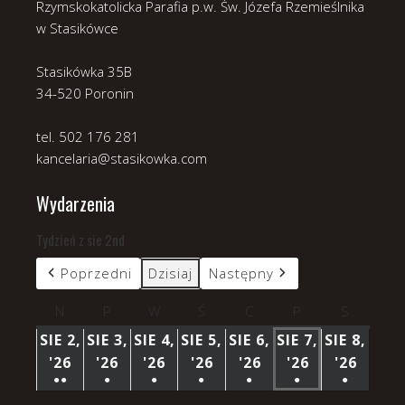
Rzymskokatolicka Parafia p.w. Św. Józefa Rzemieślnika
w Stasikówce
Stasikówka 35B
34-520 Poronin
tel. 502 176 281
kancelaria@stasikowka.com
Wydarzenia
Tydzień z sie 2nd
Poprzedni
Dzisiaj
Następny
N
niedziela
P
poniedziałek
W
wtorek
Ś
środa
C
czwartek
P
piątek
S
sobota
SIE 2,
SIE 3,
SIE 4,
SIE 5,
SIE 6,
SIE 7,
SIE 8,
'26
2
'26
3
'26
4
'26
5
'26
6
'26
7
'26
8
●●
●
●
●
●
●
●
SIERPNIA
SIERPNIA
SIERPNIA
SIERPNIA
SIERPNIA
SIERPNIA
SIERP
(3
(1
(1
(1
(1
(1
(1