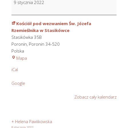
9 stycznia 2022
Trebunia
w
24
Kościół pod wezwaniem Św. Józefa
r.
Rzemieślnika w Stasikówce
śm.
Stasikówka 35B
Poronin
,
Poronin
34-520
Polska
Kościół
Mapa
pod
iCal
wezwaniem
Św.
Google
Józefa
Rzemieślnika
Zobacz cały kalendarz
w
Stasikówce
+ Helena Pawlikowska
8 stycznia 2022