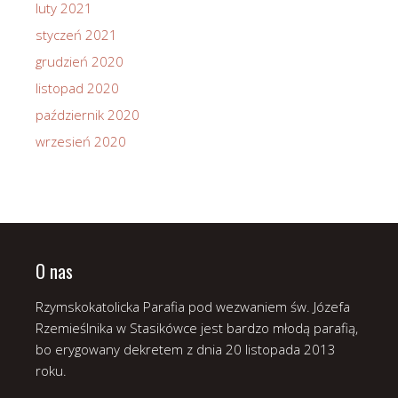
luty 2021
styczeń 2021
grudzień 2020
listopad 2020
październik 2020
wrzesień 2020
O nas
Rzymskokatolicka Parafia pod wezwaniem św. Józefa
Rzemieślnika w Stasikówce jest bardzo młodą parafią,
bo erygowany dekretem z dnia 20 listopada 2013
roku.