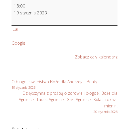
Intencje
18:00
zbiorowe
19 stycznia 2023
przez
przyczynę
iCal
św.
Józefa.
Google
Zobacz cały kalendarz
O błogosławieństwo Boże dla Andrzeja i Beaty
19 stycznia 2023
Dziękczynna z prośbą o zdrowie i błogosł. Boże dla
Agnieszki Taras, Agnieszki Gał i Agnieszki Kułach okazji
imienin.
20 stycznia 2023