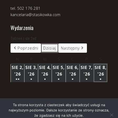
tel. 502 176 281
kancelaria@stasikowka.com
Wydarzenia
Tydzień z sie 2nd
Poprzedni
Dzisiaj
Następny
N
niedziela
P
poniedziałek
W
wtorek
Ś
środa
C
czwartek
P
piątek
S
sobota
SIE 2,
SIE 3,
SIE 4,
SIE 5,
SIE 6,
SIE 7,
SIE 8,
'26
2
'26
3
'26
4
'26
5
'26
6
'26
7
'26
8
●●
●
●
●
●
●
●
SIERPNIA
SIERPNIA
SIERPNIA
SIERPNIA
SIERPNIA
SIERPNIA
SIERP
(3
(1
(1
(1
(1
(1
(1
2026
2026
2026
2026
2026
2026
2026
WYDARZENIA)
WYDARZENIE)
WYDARZENIE)
WYDARZENIE)
WYDARZENIE)
WYDARZENIE)
WYDARZ
Ta strona korzysta z ciasteczek aby świadczyć usługi na
najwyższym poziomie. Dalsze korzystanie ze strony oznacza,
Copyright © 2026 Parafia Stasikówka.
że zgadzasz się na ich użycie.
Church
WordPress Theme by themehall.com