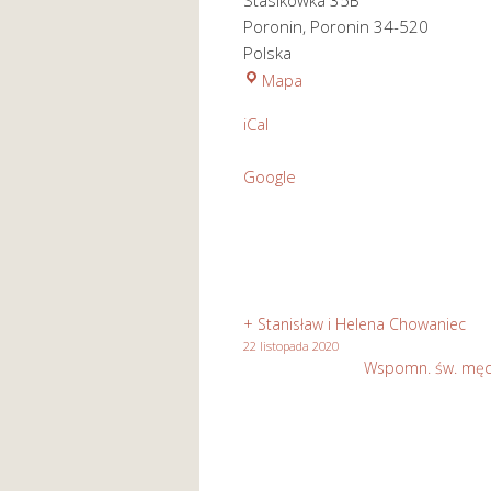
Stasikówka 35B
Poronin
,
Poronin
34-520
Polska
Kościół
Mapa
pod
iCal
wezwaniem
Św.
Google
Józefa
Rzemieślnika
w
Stasikówce
+ Stanisław i Helena Chowaniec
22 listopada 2020
Wspomn. św. męcz