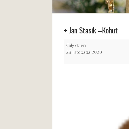
+ Jan Stasik –Kohut
+
Cały dzień
Jan
23 listopada 2020
Stasik
–
Kohut