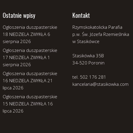
Ostatnie wpisy
Kontakt
Ogłoszenia duszpasterskie
Rzymskokatolicka Parafia
18 NIEDZIELA ZWYKŁA
6
p.w. Św. Józefa Rzemieślnika
sierpnia 2026
w Stasikówce
Ogłoszenia duszpasterskie
Stasikówka 35B
17 NIEDZIELA ZWYKŁA
1
34-520 Poronin
sierpnia 2026
Ogłoszenia duszpasterskie
tel. 502 176 281
16 NIEDZIELA ZWYKŁA
21
kancelaria@stasikowka.com
lipca 2026
Ogłoszenia duszpasterskie
15 NIEDZIELA ZWYKŁA
16
lipca 2026