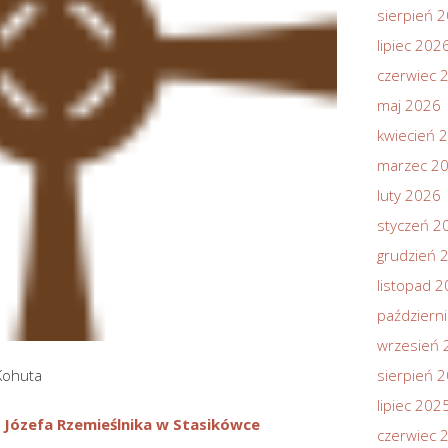
sierpień 
lipiec 202
czerwiec 
maj 2026
kwiecień 
marzec 2
luty 2026
styczeń 2
grudzień 
listopad 
październ
wrzesień 
 Kohuta
sierpień 
lipiec 202
 Józefa Rzemieślnika w Stasikówce
czerwiec 