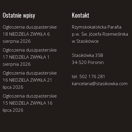
Ostatnie wpisy
Kontakt
Ogłoszenia duszpasterskie
Rzymskokatolicka Parafia
18 NIEDZIELA ZWYKŁA
6
p.w. Św. Józefa Rzemieślnika
sierpnia 2026
w Stasikówce
Ogłoszenia duszpasterskie
Stasikówka 35B
17 NIEDZIELA ZWYKŁA
1
34-520 Poronin
sierpnia 2026
Ogłoszenia duszpasterskie
tel. 502 176 281
16 NIEDZIELA ZWYKŁA
21
kancelaria@stasikowka.com
lipca 2026
Ogłoszenia duszpasterskie
15 NIEDZIELA ZWYKŁA
16
lipca 2026