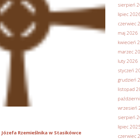
sierpień 
lipiec 202
czerwiec 
maj 2026
kwiecień 
marzec 2
luty 2026
styczeń 2
grudzień 
listopad 
październ
wrzesień 
sierpień 
lipiec 202
 Józefa Rzemieślnika w Stasikówce
czerwiec 