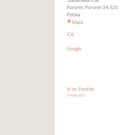
Stasikówka 35B
Poronin
,
Poronin
34-520
Polska
Kościół
Mapa
pod
iCal
wezwaniem
Św.
Google
Józefa
Rzemieślnika
w
Stasikówce
W int. Parafian
3 maja 2021