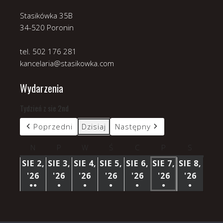
Stasikówka 35B
34-520 Poronin
tel. 502 176 281
kancelaria@stasikowka.com
Wydarzenia
Tydzień z sie 2nd
Poprzedni
Dzisiaj
Następny
N
niedziela
P
poniedziałek
W
wtorek
Ś
środa
C
czwartek
P
piątek
S
sobota
SIE 2,
SIE 3,
SIE 4,
SIE 5,
SIE 6,
SIE 7,
SIE 8,
'26
2
'26
3
'26
4
'26
5
'26
6
'26
7
'26
8
●●
●
●
●
●
●
●
SIERPNIA
SIERPNIA
SIERPNIA
SIERPNIA
SIERPNIA
SIERPNIA
SIERP
(3
(1
(1
(1
(1
(1
(1
2026
2026
2026
2026
2026
2026
2026
WYDARZENIA)
WYDARZENIE)
WYDARZENIE)
WYDARZENIE)
WYDARZENIE)
WYDARZENIE)
WYDARZ