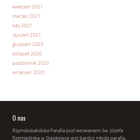
kwiecień 2021
marzec 2021
luty 2021
styczeń 2021
grudzień 2020
listopad 2020
październik 2020
wrzesień 2020
O nas
Rzymskokatolicka Parafia pod wezwaniem św. Józefa
Rzemieślnika w Stasikówce jest bardzo młodą parafią,