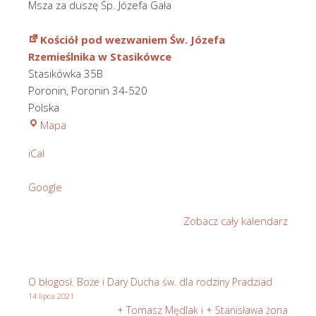
Msza za duszę Śp. Józefa Gała
Kościół pod wezwaniem Św. Józefa
Rzemieślnika w Stasikówce
Stasikówka 35B
Poronin
,
Poronin
34-520
Polska
Kościół
Mapa
pod
iCal
wezwaniem
Św.
Google
Józefa
Rzemieślnika
Zobacz cały kalendarz
w
Stasikówce
O błogosł. Boże i Dary Ducha św. dla rodziny Pradziad
14 lipca 2021
+ Tomasz Mędlak i + Stanisława żona