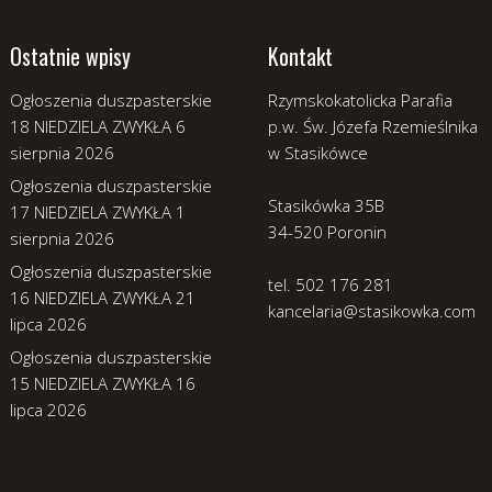
Ostatnie wpisy
Kontakt
Ogłoszenia duszpasterskie
Rzymskokatolicka Parafia
18 NIEDZIELA ZWYKŁA
6
p.w. Św. Józefa Rzemieślnika
sierpnia 2026
w Stasikówce
Ogłoszenia duszpasterskie
Stasikówka 35B
17 NIEDZIELA ZWYKŁA
1
34-520 Poronin
sierpnia 2026
Ogłoszenia duszpasterskie
tel. 502 176 281
16 NIEDZIELA ZWYKŁA
21
kancelaria@stasikowka.com
lipca 2026
Ogłoszenia duszpasterskie
15 NIEDZIELA ZWYKŁA
16
lipca 2026