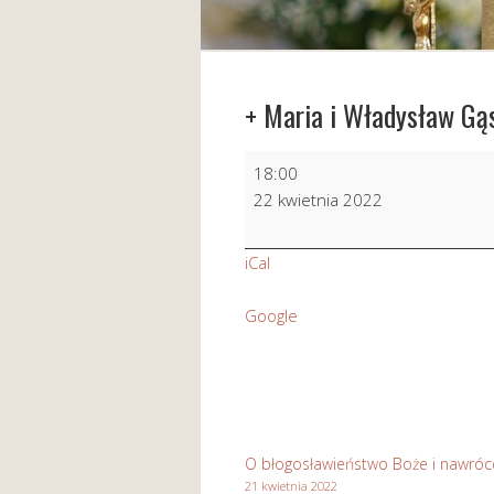
+ Maria i Władysław Gą
+
18:00
Maria
22 kwietnia 2022
i
Władysław
iCal
Gąsienica
-
Google
Wawrytko
O błogosławieństwo Boże i nawróc
21 kwietnia 2022