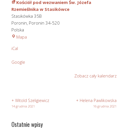
Kościół pod wezwaniem Św. Józefa
Rzemieślnika w Stasikówce
Stasikówka 35B
Poronin
,
Poronin
34-520
Polska
Kościół
Mapa
pod
iCal
wezwaniem
Św.
Google
Józefa
Rzemieślnika
Zobacz cały kalendarz
w
Stasikówce
+ Witold Szeligiewicz
+ Helena Pawlikowska
14 grudnia 2021
16 grudnia 2021
Ostatnie wpisy