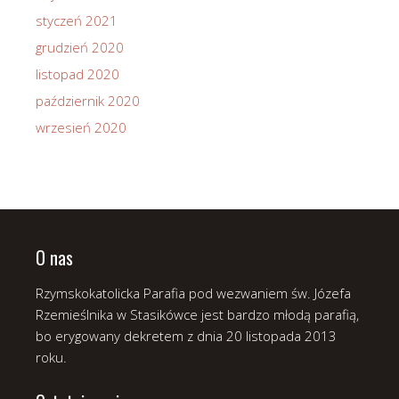
styczeń 2021
grudzień 2020
listopad 2020
październik 2020
wrzesień 2020
O nas
Rzymskokatolicka Parafia pod wezwaniem św. Józefa
Rzemieślnika w Stasikówce jest bardzo młodą parafią,
bo erygowany dekretem z dnia 20 listopada 2013
roku.