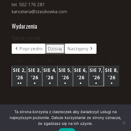
tel. 502 176 281
kancelaria@stasikowka.com
Wydarzenia
Tydzień z sie 2nd
Poprzedni
Dzisiaj
Następny
N
niedziela
P
poniedziałek
W
wtorek
Ś
środa
C
czwartek
P
piątek
S
sobota
SIE 2,
SIE 3,
SIE 4,
SIE 5,
SIE 6,
SIE 7,
SIE 8,
'26
2
'26
3
'26
4
'26
5
'26
6
'26
7
'26
8
●●
●
●
●
●
●
●
SIERPNIA
SIERPNIA
SIERPNIA
SIERPNIA
SIERPNIA
SIERPNIA
SIERP
(3
(1
(1
(1
(1
(1
(1
2026
2026
2026
2026
2026
2026
2026
WYDARZENIA)
WYDARZENIE)
WYDARZENIE)
WYDARZENIE)
WYDARZENIE)
WYDARZENIE)
WYDARZ
Ta strona korzysta z ciasteczek aby świadczyć usługi na
najwyższym poziomie. Dalsze korzystanie ze strony oznacza,
Copyright © 2026 Parafia Stasikówka.
że zgadzasz się na ich użycie.
Church
WordPress Theme by themehall.com