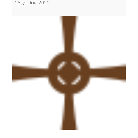
15 grudnia 2021
Majerczyk
w
7
r.
śm.