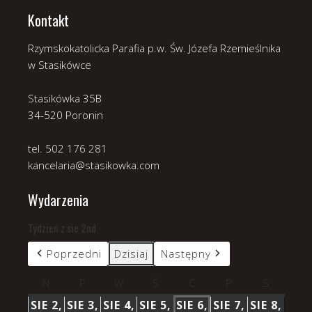
Kontakt
Rzymskokatolicka Parafia p.w. Św. Józefa Rzemieślnika
w Stasikówce
Stasikówka 35B
34-520 Poronin
tel. 502 176 281
kancelaria@stasikowka.com
Wydarzenia
Tydzień z sie 2nd
Poprzedni
Dzisiaj
Następny
N
niedziela
P
poniedziałek
W
wtorek
Ś
środa
C
czwartek
P
piątek
S
sobota
SIE 2,
SIE 3,
SIE 4,
SIE 5,
SIE 6,
SIE 7,
SIE 8,