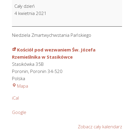
Niedziela
Cały dzień
Zmartwychwstania
4 kwietnia 2021
Pańskiego
Niedziela Zmartwychwstania Pańskiego
Kościół pod wezwaniem Św. Józefa
Rzemieślnika w Stasikówce
Stasikówka 35B
Poronin
,
Poronin
34-520
Polska
Kościół
Mapa
pod
iCal
wezwaniem
Św.
Google
Józefa
Rzemieślnika
Zobacz cały kalendarz
w