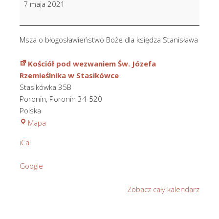
7 maja 2021
Boże
dla
ks.
Msza o błogosławieństwo Boże dla księdza Stanisława
Stanisława
Kościół pod wezwaniem Św. Józefa
Rzemieślnika w Stasikówce
Stasikówka 35B
Poronin
,
Poronin
34-520
Polska
Kościół
Mapa
pod
iCal
wezwaniem
Św.
Google
Józefa
Rzemieślnika
Zobacz cały kalendarz
w
Stasikówce