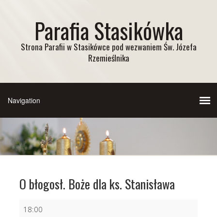
Parafia Stasikówka
Strona Parafii w Stasikówce pod wezwaniem Św. Józefa
Rzemieślnika
O błogosł. Boże dla ks. Stanisława
O
18:00
błogosł.