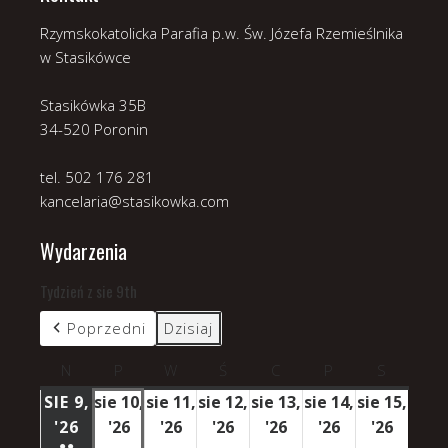
Rzymskokatolicka Parafia p.w. Św. Józefa Rzemieślnika
w Stasikówce
Stasikówka 35B
34-520 Poronin
tel. 502 176 281
kancelaria@stasikowka.com
Wydarzenia
Tydzień z sie 9th
Poprzedni
Dzisiaj
N
niedziela
P
poniedziałek
W
wtorek
Ś
środa
C
czwartek
P
piątek
S
sobota
SIE 9,
sie 10,
sie 11,
sie 12,
sie 13,
sie 14,
sie 15,
'26
9
'26
10
'26
11
'26
12
'26
13
'26
14
'26
15
●●