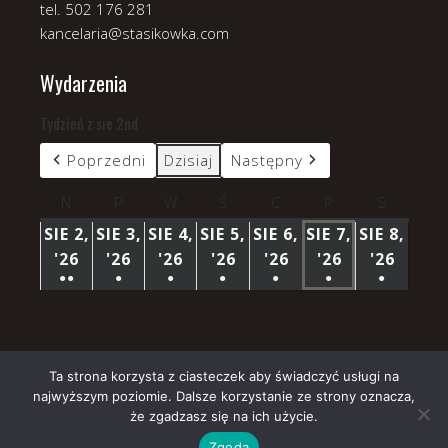
tel. 502 176 281
kancelaria@stasikowka.com
Wydarzenia
Tydzień z sie 2nd
Poprzedni
Dzisiaj
Następny
N
niedziela
P
poniedziałek
W
wtorek
Ś
środa
C
czwartek
P
piątek
S
sobota
SIE 2,
SIE 3,
SIE 4,
SIE 5,
SIE 6,
SIE 7,
SIE 8,
'26
2
'26
3
'26
4
'26
5
'26
6
'26
7
'26
8
●●
●
●
●
●
●
●
SIERPNIA
SIERPNIA
SIERPNIA
SIERPNIA
SIERPNIA
SIERPNIA
SIERP
(3
(1
(1
(1
(1
(1
(1
2026
2026
2026
2026
2026
2026
2026
WYDARZENIA)
WYDARZENIE)
WYDARZENIE)
WYDARZENIE)
WYDARZENIE)
WYDARZENIE)
WYDARZ
Ta strona korzysta z ciasteczek aby świadczyć usługi na
najwyższym poziomie. Dalsze korzystanie ze strony oznacza,
Copyright © 2026 Parafia Stasikówka.
że zgadzasz się na ich użycie.
Church
WordPress Theme by themehall.com
Zgoda