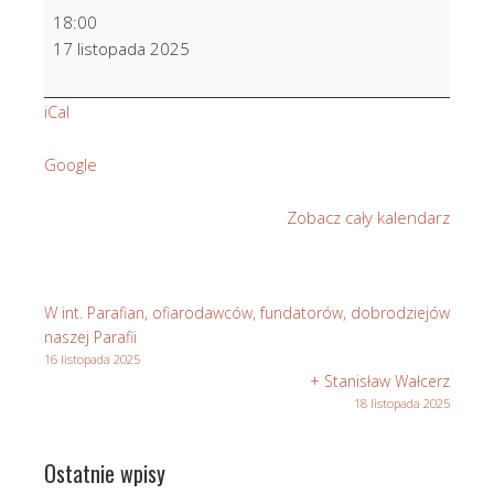
O
18:00
Błogosł.
17 listopada 2025
Boże
i
iCal
Dary
Ducha
Google
Św.
na
Zobacz cały kalendarz
każdy
dzień
życia
dla
W int. Parafian, ofiarodawców, fundatorów, dobrodziejów
Ayli
naszej Parafii
i
16 listopada 2025
+ Stanisław Wałcerz
Bartłomieja
18 listopada 2025
Ostatnie wpisy