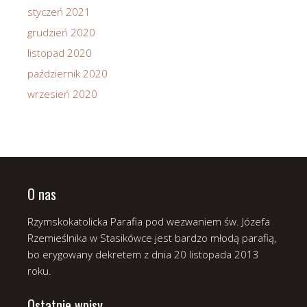
styczeń 2021
grudzień 2020
listopad 2020
październik 2020
wrzesień 2020
O nas
Rzymskokatolicka Parafia pod wezwaniem św. Józefa
Rzemieślnika w Stasikówce jest bardzo młodą parafią,
bo erygowany dekretem z dnia 20 listopada 2013
roku.
Ostatnie wpisy