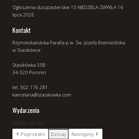
Ogłoszenia duszpasterskie 15 NIEDZIELA ZWYKŁA
16
lipca 2026
Kontakt
Rzymskokatolicka Parafia p.w. Św. Józefa Rzemieślnika
w Stasikówce
Stasikówka 35B
34-520 Poronin
tel. 502 176 281
kancelaria@stasikowka.com
Wydarzenia
Tydzień z sie 2nd
Poprzedni
Dzisiaj
Następny