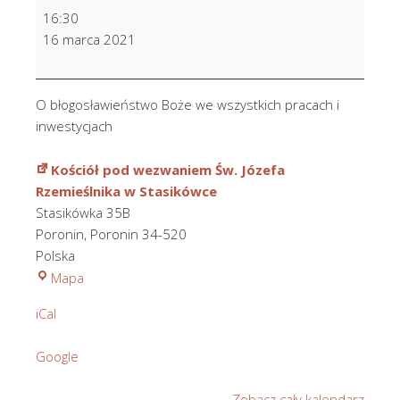
O
16:30
błogosł.
16 marca 2021
Boże
we
wszystkich
O błogosławieństwo Boże we wszystkich pracach i
pracach
inwestycjach
i
inwestycjach
Kościół pod wezwaniem Św. Józefa
Rzemieślnika w Stasikówce
Stasikówka 35B
Poronin
,
Poronin
34-520
Polska
Kościół
Mapa
pod
iCal
wezwaniem
Św.
Google
Józefa
Rzemieślnika
Zobacz cały kalendarz