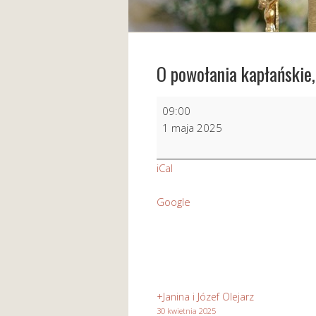
O powołania kapłańskie,
O
09:00
powołania
1 maja 2025
kapłańskie,
zakonne
iCal
i
misyjne
Google
+Janina i Józef Olejarz
30 kwietnia 2025