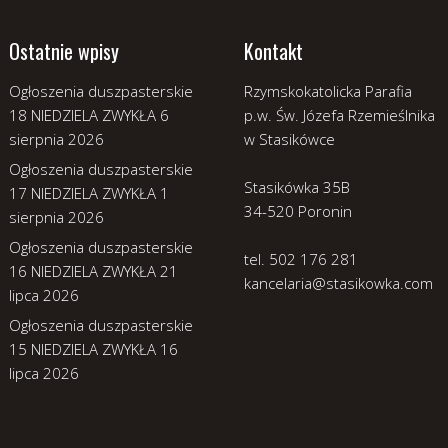
Ostatnie wpisy
Kontakt
Ogłoszenia duszpasterskie
Rzymskokatolicka Parafia
18 NIEDZIELA ZWYKŁA
6
p.w. Św. Józefa Rzemieślnika
sierpnia 2026
w Stasikówce
Ogłoszenia duszpasterskie
Stasikówka 35B
17 NIEDZIELA ZWYKŁA
1
34-520 Poronin
sierpnia 2026
Ogłoszenia duszpasterskie
tel. 502 176 281
16 NIEDZIELA ZWYKŁA
21
kancelaria@stasikowka.com
lipca 2026
Ogłoszenia duszpasterskie
15 NIEDZIELA ZWYKŁA
16
lipca 2026