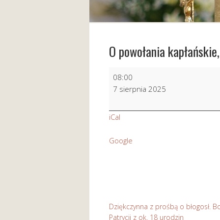
O powołania kapłańskie,
O
08:00
powołania
7 sierpnia 2025
kapłańskie,
zakonne
iCal
i
misyjne
Google
Dziękczynna z prośbą o błogosł. Bo
Patrycji z ok. 18 urodzin