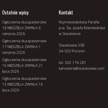
Ostatnie wpisy
Kontakt
Ogłoszenia duszpasterskie
Rzymskokatolicka Parafia
18 NIEDZIELA ZWYKŁA
6
p.w. Św. Józefa Rzemieślnika
sierpnia 2026
w Stasikówce
Ogłoszenia duszpasterskie
Stasikówka 35B
17 NIEDZIELA ZWYKŁA
1
34-520 Poronin
sierpnia 2026
Ogłoszenia duszpasterskie
tel. 502 176 281
16 NIEDZIELA ZWYKŁA
21
kancelaria@stasikowka.com
lipca 2026
Ogłoszenia duszpasterskie
15 NIEDZIELA ZWYKŁA
16
lipca 2026