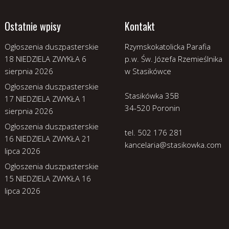
Ostatnie wpisy
Kontakt
Ogłoszenia duszpasterskie
Rzymskokatolicka Parafia
18 NIEDZIELA ZWYKŁA
6
p.w. Św. Józefa Rzemieślnika
sierpnia 2026
w Stasikówce
Ogłoszenia duszpasterskie
Stasikówka 35B
17 NIEDZIELA ZWYKŁA
1
34-520 Poronin
sierpnia 2026
Ogłoszenia duszpasterskie
tel. 502 176 281
16 NIEDZIELA ZWYKŁA
21
kancelaria@stasikowka.com
lipca 2026
Ogłoszenia duszpasterskie
15 NIEDZIELA ZWYKŁA
16
lipca 2026