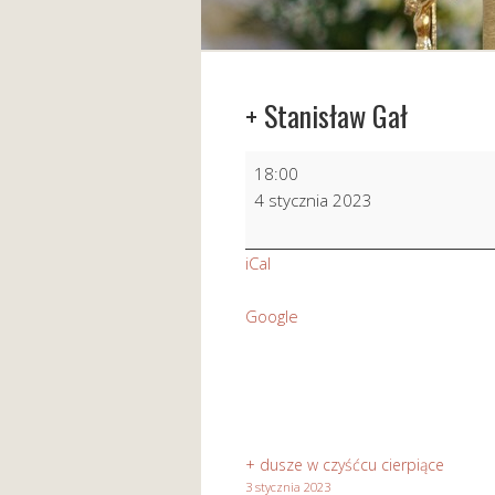
+ Stanisław Gał
+
18:00
Stanisław
4 stycznia 2023
Gał
iCal
Google
+ dusze w czyśćcu cierpiące
3 stycznia 2023