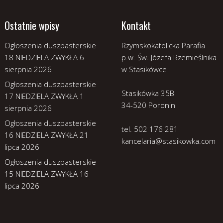
Ostatnie wpisy
Kontakt
Ogłoszenia duszpasterskie
Rzymskokatolicka Parafia
18 NIEDZIELA ZWYKŁA
6
p.w. Św. Józefa Rzemieślnika
sierpnia 2026
w Stasikówce
Ogłoszenia duszpasterskie
Stasikówka 35B
17 NIEDZIELA ZWYKŁA
1
34-520 Poronin
sierpnia 2026
Ogłoszenia duszpasterskie
tel. 502 176 281
16 NIEDZIELA ZWYKŁA
21
kancelaria@stasikowka.com
lipca 2026
Ogłoszenia duszpasterskie
15 NIEDZIELA ZWYKŁA
16
lipca 2026