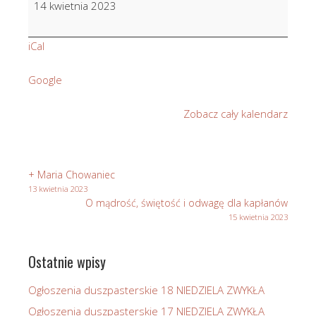
14 kwietnia 2023
Pawlikowski
w
iCal
10
r.
Google
śm.
Zobacz cały kalendarz
+ Maria Chowaniec
13 kwietnia 2023
O mądrość, świętość i odwagę dla kapłanów
15 kwietnia 2023
Ostatnie wpisy
Ogłoszenia duszpasterskie 18 NIEDZIELA ZWYKŁA
Ogłoszenia duszpasterskie 17 NIEDZIELA ZWYKŁA