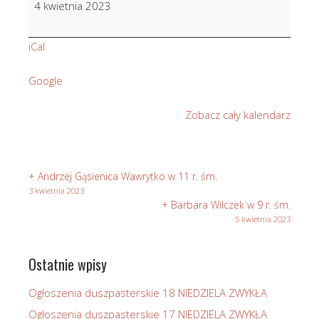
4 kwietnia 2023
Koralik
w
iCal
3
r.
Google
śm.
Zobacz cały kalendarz
+ Andrzej Gąsienica Wawrytko w 11 r. śm.
3 kwietnia 2023
+ Barbara Wilczek w 9 r. śm.
5 kwietnia 2023
Ostatnie wpisy
Ogłoszenia duszpasterskie 18 NIEDZIELA ZWYKŁA
Ogłoszenia duszpasterskie 17 NIEDZIELA ZWYKŁA