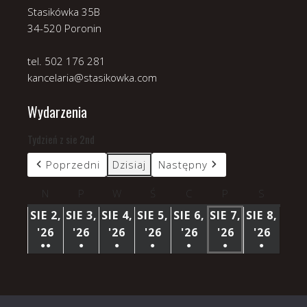
Stasikówka 35B
34-520 Poronin
tel. 502 176 281
kancelaria@stasikowka.com
Wydarzenia
Tydzień z sie 2nd
Poprzedni
Dzisiaj
Następny
N
niedziela
P
poniedziałek
W
wtorek
Ś
środa
C
czwartek
P
piątek
S
sobota
SIE 2,
SIE 3,
SIE 4,
SIE 5,
SIE 6,
SIE 7,
SIE 8,
'26
2
'26
3
'26
4
'26
5
'26
6
'26
7
'26
8
●●
●
●
●
●
●
●
SIERPNIA
SIERPNIA
SIERPNIA
SIERPNIA
SIERPNIA
SIERPNIA
SIERP
(3
(1
(1
(1
(1
(1
(1
2026
2026
2026
2026
2026
2026
2026
WYDARZENIA)
WYDARZENIE)
WYDARZENIE)
WYDARZENIE)
WYDARZENIE)
WYDARZENIE)
WYDARZ