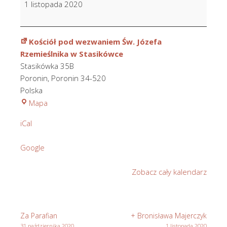
1 listopada 2020
Świętych
Kościół pod wezwaniem Św. Józefa
Rzemieślnika w Stasikówce
Stasikówka 35B
Poronin
,
Poronin
34-520
Polska
Kościół
Mapa
pod
iCal
wezwaniem
Św.
Google
Józefa
Rzemieślnika
Zobacz cały kalendarz
w
Stasikówce
Za Parafian
+ Bronisława Majerczyk
31 października 2020
1 listopada 2020