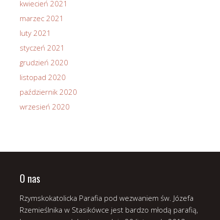
kwiecień 2021
marzec 2021
luty 2021
styczeń 2021
grudzień 2020
listopad 2020
październik 2020
wrzesień 2020
O nas
Rzymskokatolicka Parafia pod wezwaniem św. Józefa
Rzemieślnika w Stasikówce jest bardzo młodą parafią,