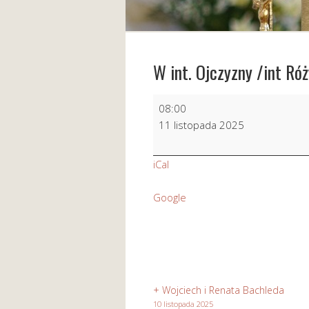
W int. Ojczyzny /int Ró
W
08:00
int.
11 listopada 2025
Ojczyzny
/int
iCal
Róży
MB
Google
Częstocjowskiej
+ Wojciech i Renata Bachleda
10 listopada 2025