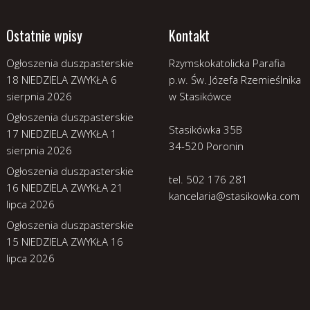
Ostatnie wpisy
Kontakt
Ogłoszenia duszpasterskie
Rzymskokatolicka Parafia
18 NIEDZIELA ZWYKŁA
6
p.w. Św. Józefa Rzemieślnika
sierpnia 2026
w Stasikówce
Ogłoszenia duszpasterskie
Stasikówka 35B
17 NIEDZIELA ZWYKŁA
1
34-520 Poronin
sierpnia 2026
Ogłoszenia duszpasterskie
tel. 502 176 281
16 NIEDZIELA ZWYKŁA
21
kancelaria@stasikowka.com
lipca 2026
Ogłoszenia duszpasterskie
15 NIEDZIELA ZWYKŁA
16
lipca 2026