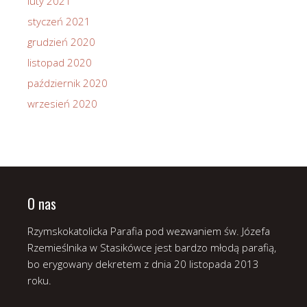
luty 2021
styczeń 2021
grudzień 2020
listopad 2020
październik 2020
wrzesień 2020
O nas
Rzymskokatolicka Parafia pod wezwaniem św. Józefa
Rzemieślnika w Stasikówce jest bardzo młodą parafią,
bo erygowany dekretem z dnia 20 listopada 2013
roku.