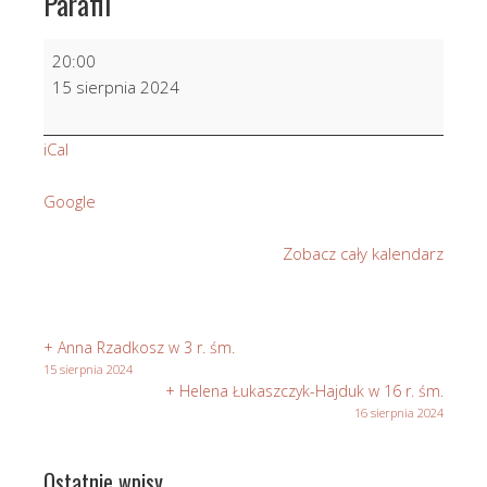
Parafii
W
20:00
int.
15 sierpnia 2024
Parafian,
ofiarodawców,
iCal
fundatorów,
dobrodziejów
Google
naszej
Parafii
Zobacz cały kalendarz
+ Anna Rzadkosz w 3 r. śm.
15 sierpnia 2024
+ Helena Łukaszczyk-Hajduk w 16 r. śm.
16 sierpnia 2024
Ostatnie wpisy