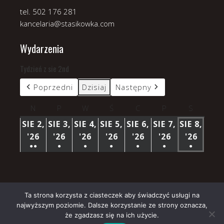
tel. 502 176 281
kancelaria@stasikowka.com
Wydarzenia
Tydzień z sie 2nd
Poprzedni
Dzisiaj
Następny
N
niedziela
P
poniedziałek
W
wtorek
Ś
środa
C
czwartek
P
piątek
S
sobota
SIE 2,
SIE 3,
SIE 4,
SIE 5,
SIE 6,
SIE 7,
SIE 8,
'26
2
'26
3
'26
4
'26
5
'26
6
'26
7
'26
8
●●
●
●
●
●
●
●
SIERPNIA
SIERPNIA
SIERPNIA
SIERPNIA
SIERPNIA
SIERPNIA
SIERP
(3
(1
(1
(1
(1
(1
(1
2026
2026
2026
2026
2026
2026
2026
WYDARZENIA)
WYDARZENIE)
WYDARZENIE)
WYDARZENIE)
WYDARZENIE)
WYDARZENIE)
WYDARZ
Ta strona korzysta z ciasteczek aby świadczyć usługi na
najwyższym poziomie. Dalsze korzystanie ze strony oznacza,
Copyright © 2026 Parafia Stasikówka.
że zgadzasz się na ich użycie.
Church
WordPress Theme by themehall.com