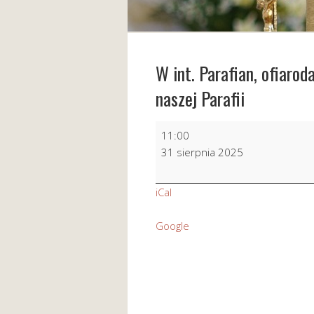
W int. Parafian, ofiaro
naszej Parafii
W
11:00
int.
31 sierpnia 2025
Parafian,
ofiarodawców,
iCal
fundatorów,
dobrodziejów
Google
naszej
Parafii