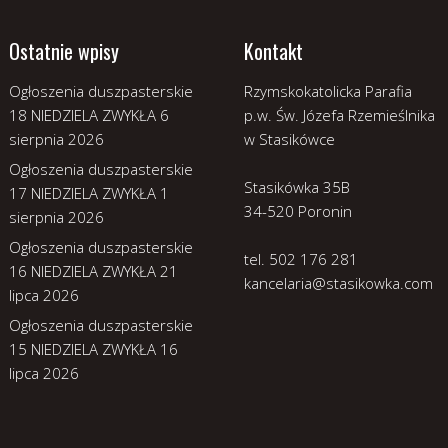
Ostatnie wpisy
Kontakt
Ogłoszenia duszpasterskie
Rzymskokatolicka Parafia
18 NIEDZIELA ZWYKŁA
6
p.w. Św. Józefa Rzemieślnika
sierpnia 2026
w Stasikówce
Ogłoszenia duszpasterskie
Stasikówka 35B
17 NIEDZIELA ZWYKŁA
1
34-520 Poronin
sierpnia 2026
Ogłoszenia duszpasterskie
tel. 502 176 281
16 NIEDZIELA ZWYKŁA
21
kancelaria@stasikowka.com
lipca 2026
Ogłoszenia duszpasterskie
15 NIEDZIELA ZWYKŁA
16
lipca 2026