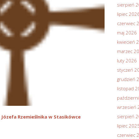
sierpień 
lipiec 202
czerwiec 
maj 2026
kwiecień 
marzec 2
luty 2026
styczeń 2
grudzień 
listopad 
październ
wrzesień 
sierpień 
 Józefa Rzemieślnika w Stasikówce
lipiec 202
czerwiec 