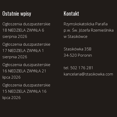
Ostatnie wpisy
Kontakt
Ogłoszenia duszpasterskie
Rzymskokatolicka Parafia
18 NIEDZIELA ZWYKŁA
6
p.w. Św. Józefa Rzemieślnika
sierpnia 2026
w Stasikówce
Ogłoszenia duszpasterskie
Stasikówka 35B
17 NIEDZIELA ZWYKŁA
1
34-520 Poronin
sierpnia 2026
Ogłoszenia duszpasterskie
tel. 502 176 281
16 NIEDZIELA ZWYKŁA
21
kancelaria@stasikowka.com
lipca 2026
Ogłoszenia duszpasterskie
15 NIEDZIELA ZWYKŁA
16
lipca 2026