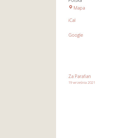
Polska
Kościół
Mapa
pod
iCal
wezwaniem
Św.
Google
Józefa
Rzemieślnika
w
Stasikówce
Za Parafian
19 września 2021