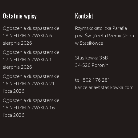
Ostatnie wpisy
Kontakt
Ogłoszenia duszpasterskie
Rzymskokatolicka Parafia
18 NIEDZIELA ZWYKŁA
6
p.w. Św. Józefa Rzemieślnika
sierpnia 2026
w Stasikówce
Ogłoszenia duszpasterskie
Stasikówka 35B
17 NIEDZIELA ZWYKŁA
1
34-520 Poronin
sierpnia 2026
Ogłoszenia duszpasterskie
tel. 502 176 281
16 NIEDZIELA ZWYKŁA
21
kancelaria@stasikowka.com
lipca 2026
Ogłoszenia duszpasterskie
15 NIEDZIELA ZWYKŁA
16
lipca 2026