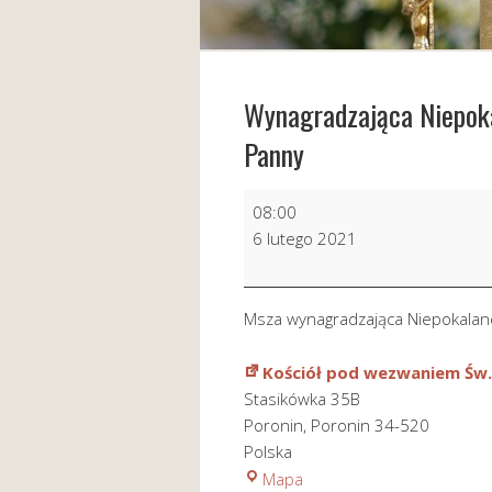
Wynagradzająca Niepok
Panny
Wynagradzająca
08:00
Niepokalanemu
6 lutego 2021
Sercu
Najświętszej
Maryi
Msza wynagradzająca Niepokalan
Panny
Kościół pod wezwaniem Św.
Stasikówka 35B
Poronin
,
Poronin
34-520
Polska
Kościół
Mapa