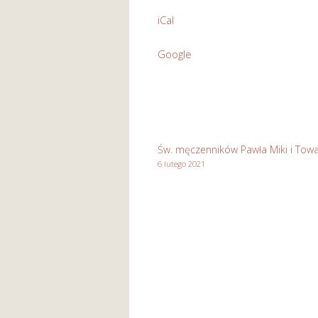
pod
iCal
wezwaniem
Św.
Google
Józefa
Rzemieślnika
w
Stasikówce
Św. męczenników Pawła Miki i Towa
6 lutego 2021