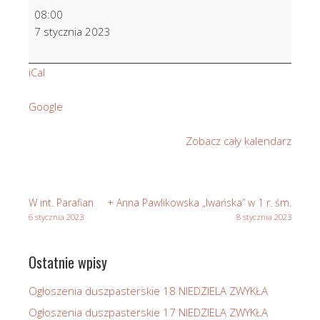
Wynagradzająca
08:00
Niepokalanemu
7 stycznia 2023
Sercu
NMP
iCal
Google
Zobacz cały kalendarz
W int. Parafian
+ Anna Pawlikowska „Iwańska” w 1 r. śm.
6 stycznia 2023
8 stycznia 2023
Ostatnie wpisy
Ogłoszenia duszpasterskie 18 NIEDZIELA ZWYKŁA
Ogłoszenia duszpasterskie 17 NIEDZIELA ZWYKŁA