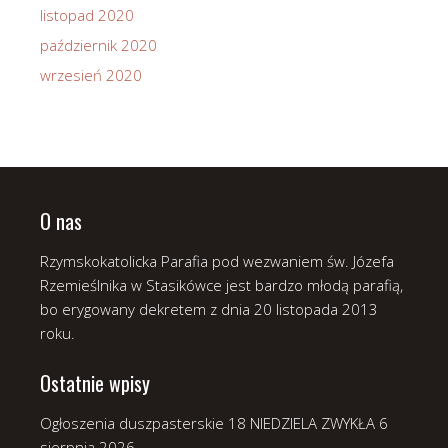
listopad 2020
październik 2020
wrzesień 2020
O nas
Rzymskokatolicka Parafia pod wezwaniem św. Józefa
Rzemieślnika w Stasikówce jest bardzo młodą parafią,
bo erygowany dekretem z dnia 20 listopada 2013
roku.
Ostatnie wpisy
Ogłoszenia duszpasterskie 18 NIEDZIELA ZWYKŁA
6
sierpnia 2026