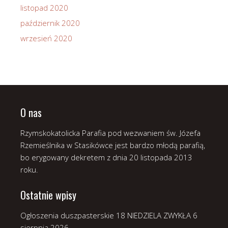
listopad 2020
październik 2020
wrzesień 2020
O nas
Rzymskokatolicka Parafia pod wezwaniem św. Józefa
Rzemieślnika w Stasikówce jest bardzo młodą parafią,
bo erygowany dekretem z dnia 20 listopada 2013
roku.
Ostatnie wpisy
Ogłoszenia duszpasterskie 18 NIEDZIELA ZWYKŁA
6
sierpnia 2026