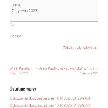
Wynagradzająca
08:00
Niepokalanemu
7 stycznia 2023
Sercu
NMP
iCal
Google
Zobacz cały kalendarz
W int. Parafian
+ Anna Pawlikowska „Iwańska” w 1 r. śm.
6 stycznia 2023
8 stycznia 2023
Ostatnie wpisy
Ogłoszenia duszpasterskie 18 NIEDZIELA ZWYKŁA
Ogłoszenia duszpasterskie 17 NIEDZIELA ZWYKŁA