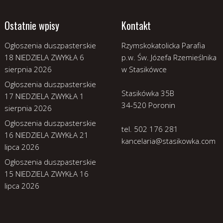
Ostatnie wpisy
Kontakt
Ogłoszenia duszpasterskie
Rzymskokatolicka Parafia
18 NIEDZIELA ZWYKŁA
6
p.w. Św. Józefa Rzemieślnika
sierpnia 2026
w Stasikówce
Ogłoszenia duszpasterskie
Stasikówka 35B
17 NIEDZIELA ZWYKŁA
1
34-520 Poronin
sierpnia 2026
Ogłoszenia duszpasterskie
tel. 502 176 281
16 NIEDZIELA ZWYKŁA
21
kancelaria@stasikowka.com
lipca 2026
Ogłoszenia duszpasterskie
15 NIEDZIELA ZWYKŁA
16
lipca 2026