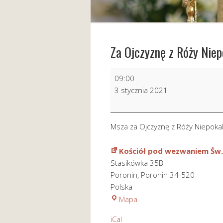
Za Ojczyznę z Róży Nie
Za
09:00
Ojczyznę
3 stycznia 2021
z
Róży
Niepokalanego
Msza za Ojczyznę z Róży Niepoka
Serca
Maryi
Kościół pod wezwaniem Św.
Stasikówka 35B
Poronin
,
Poronin
34-520
Polska
Kościół
Mapa
pod
iCal
wezwaniem