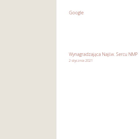
Św.
Google
Józefa
Rzemieślnika
w
Stasikówce
Wynagradzająca Najśw. Sercu NMP
2 stycznia 2021