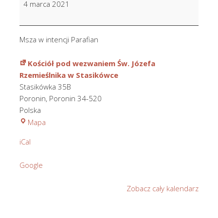
4 marca 2021
Msza w intencji Parafian
Kościół pod wezwaniem Św. Józefa
Rzemieślnika w Stasikówce
Stasikówka 35B
Poronin
,
Poronin
34-520
Polska
Kościół
Mapa
pod
iCal
wezwaniem
Św.
Google
Józefa
Rzemieślnika
Zobacz cały kalendarz
w
Stasikówce