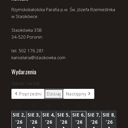
Rzymskokatolicka Parafia p.w. Św. Józefa Rzemieślnika
w Stasikówce
Stasikówka 35B
34-520 Poronin
tel. 502 176 281
kancelaria@stasikowka.com
Wydarzenia
Tydzień z sie 2nd
Poprzedni
Dzisiaj
Następny
N
niedziela
P
poniedziałek
W
wtorek
Ś
środa
C
czwartek
P
piątek
S
sobota
SIE 2,
SIE 3,
SIE 4,
SIE 5,
SIE 6,
SIE 7,
SIE 8,
'26
2
'26
3
'26
4
'26
5
'26
6
'26
7
'26
8
●●
●
●
●
●
●
●