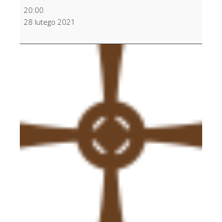
+
20:00
Zofia
28 lutego 2021
i
Stanisław
Stasik,
syn
Stanisław
i
Mieczysław,
córka
Janina