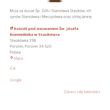
Msza za dusze Śp. Zofii i Stanisława Stasików, ich
synów Stanisława i Mieczysława oraz córkę Janinę
Kościół pod wezwaniem Św. Józefa
Rzemieślnika w Stasikówce
Stasikówka 35B
Poronin
,
Poronin
34-520
Polska
Kościół
Mapa
pod
iCal
wezwaniem
Św.
Google
Józefa
Rzemieślnika
Zobacz cały kalendarz
w
Stasikówce