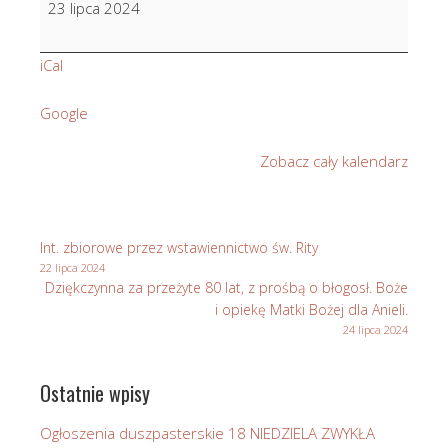
23 lipca 2024
Jasionek
w
iCal
r.
śm.
Google
Zobacz cały kalendarz
Int. zbiorowe przez wstawiennictwo św. Rity
22 lipca 2024
Dziękczynna za przeżyte 80 lat, z prośbą o błogosł. Boże
i opiekę Matki Bożej dla Anieli.
24 lipca 2024
Ostatnie wpisy
Ogłoszenia duszpasterskie 18 NIEDZIELA ZWYKŁA