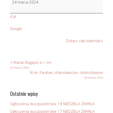
24 marca 2024
Stasik
w
iCal
4
r.
Google
śm.
Zobacz cały kalendarz
+ Marian Bugajski w r. śm.
24 marca 2024
W int. Parafian, ofiarodawców i dobrodziejów
24 marca 2024
Ostatnie wpisy
Ogłoszenia duszpasterskie 18 NIEDZIELA ZWYKŁA
Ogłoszenia duszpasterskie 17 NIEDZIELA ZWYKŁA