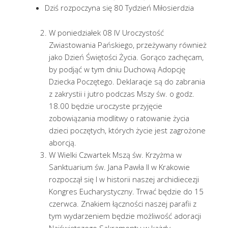
Dziś rozpoczyna się 80 Tydzień Miłosierdzia
W poniedziałek 08 IV Uroczystość
Zwiastowania Pańskiego, przeżywany również
jako Dzień Świętości Życia. Gorąco zachęcam,
by podjąć w tym dniu Duchową Adopcję
Dziecka Poczętego. Deklaracje są do zabrania
z zakrystii i jutro podczas Mszy św. o godz.
18.00 będzie uroczyste przyjęcie
zobowiązania modlitwy o ratowanie życia
dzieci poczętych, których życie jest zagrożone
aborcją.
W Wielki Czwartek Mszą św. Krzyżma w
Sanktuarium św. Jana Pawła II w Krakowie
rozpoczął się I w historii naszej archidiecezji
Kongres Eucharystyczny. Trwać będzie do 15
czerwca. Znakiem łączności naszej parafii z
tym wydarzeniem będzie możliwość adoracji
Najświętszego Sakramentu w każdy