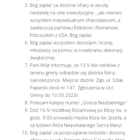
Bóg zapłać za złożone ofiary w zeszłą
niedzielę na cele inwestycyjne.., jak również
wszystkim indywidualnym ofiarodawcom, a
zawłaszcza państwu Elżbiecie i Romanowi
Potrzuskim z USA. Bóg zapłać.
Bóg zapłać wszystkim dorosłym i licznej
młodzieży za pomoc w rozebraniu dekoracji
świątecznej.
Pani Wójt informuje, że 15 V dla rolników z
terenu gminy odbędzie się zbiórka folii p
sianokiszonce. Miejsce zbiórki: Ząb, ul. Szlak
Papieski obok nr 147. Zgłoszenia w Urz.
Gminy do 10.05.2023r.
Polecam kolejny numer „Gościa Niedzielnego”
Dziś 16 IV modlitwę Różańcową po Mszy św. o
godz. 9.00 prowadzi męska Róża św. Józefa, a
za tydzień Róża Niepokalanego Serca Maryi.
Bóg zapłać za posprzątanie kościoła i złożoną
ofiarę na kwiaty Paniom: Marii Gał nr 8a, Marii