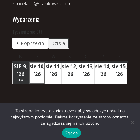
kancelaria@stasikowka.com
Wydarzenia
Tydzień z sie 9th
Poprzedni
Dzisiaj
N
niedziela
P
poniedziałek
W
wtorek
Ś
środa
C
czwartek
P
piątek
S
sobota
SIE 9,
sie 10,
sie 11,
sie 12,
sie 13,
sie 14,
sie 15,
'26
9
'26
10
'26
11
'26
12
'26
13
'26
14
'26
15
●●
SIERPNIA
sierpnia
sierpnia
sierpnia
sierpnia
sierpnia
sierpn
(3
2026
2026
2026
2026
2026
2026
2026
WYDARZENIA)
Ta strona korzysta z ciasteczek aby świadczyć usługi na
najwyższym poziomie. Dalsze korzystanie ze strony oznacza,
Copyright © 2026 Parafia Stasikówka.
że zgadzasz się na ich użycie.
Church
WordPress Theme by themehall.com
Zgoda